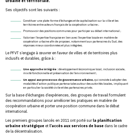
urbaine et territoriale.
Ses objectifs sont les suivants :
Constituer une plate-forme d’échanges et de capitalisation sur la ville et les
territoires entre acteurs français de la coopération urbaine ;
Promouvoir des positions communes pour participer au débat international ;
Valoriser l’expertise française en lien avec l’expertise locale en matière de
coopération urbaine afin de proposer, notamment aux partenaires du Sud, des
réponses mieux coordonnées et plus intégrées.
Le PFVT s’engage à œuvrer en faveur de villes et de territoires plus
inclusifs et durables, grâce à :
Une approche intégrée :
développement économique local, inclusion sociale,
mixité fonctionnelle et préservation de l’environnement ;
Un appui aux processus de gouvernance urbaine,
qui consiste à adopter des
modalités d’action publique partenariales autour des autorités locales, impliquant
en particulier la société civile et des partenaires privés.
Sur la base d’échanges d’expériences, des groupes de travail formulent
des recommandations pour améliorer les pratiques en matière de
coopération urbaine et porter une position commune dans le débat
international.
Les premiers groupes lancés en 2011 ont porté sur
la planification
urbaine stratégique
et
l’accès aux services de base
dans le cadre
de la décentralisation.