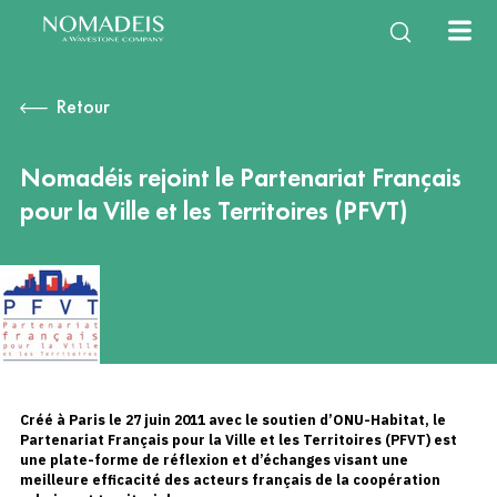
À propos
Expertises
Services
Équipe
Notre histoire
Énergie Climat
Études & Enquêtes
NomaTeam
Notre mission
Filières de la
Observatoires &
Vie d’équipe
International
Nouvelles mobilités
Diagnostics & Évaluations
Nous rejoindre
bioéconomie
Mesures d’impact
Retour
Questions fréquentes
Construction durable
Stratégies & Feuilles de
Eau & milieux naturels
Innovation & Gestion de
Santé, environnement,
Capitalisation & Partage
route
projet
cadre de vie
Nomadéis rejoint le Partenariat Français
pour la Ville et les Territoires (PFVT)
Créé à Paris le 27 juin 2011 avec le soutien d’ONU-Habitat, le
Partenariat Français pour la Ville et les Territoires (PFVT) est
une plate-forme de réflexion et d’échanges visant une
meilleure efficacité des acteurs français de la coopération