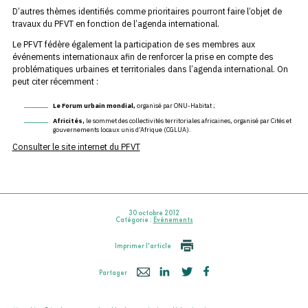
D’autres thèmes identifiés comme prioritaires pourront faire l’objet de
travaux du PFVT en fonction de l’agenda international.
Le PFVT fédère également la participation de ses membres aux
événements internationaux afin de renforcer la prise en compte des
problématiques urbaines et territoriales dans l’agenda international. On
peut citer récemment :
Le Forum urbain mondial,
organisé par ONU-Habitat ;
Africités,
le sommet des collectivités territoriales africaines, organisé par Cités et
gouvernements locaux unis d’Afrique (CGLUA).
Consulter le site internet du PFVT
30 octobre 2012
Catégorie :
Evènements
Imprimer l'article
Partager