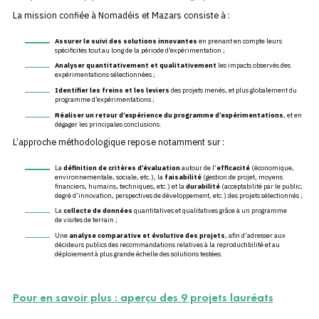
La mission confiée à Nomadéis et Mazars consiste à :
Assurer le
suivi des solutions innovantes
en prenant en compte leurs
spécificités tout au long de la période d’expérimentation ;
Analyser quantitativement et qualitativement
les impacts observés des
expérimentations sélectionnées ;
Identifier les freins et les leviers
des projets menés, et plus globalement du
programme d’expérimentations ;
Réaliser un retour d’expérience du programme d’expérimentations
, et en
dégager les principales conclusions.
L’approche méthodologique repose notamment sur :
La
définition de critères d’évaluation
autour de l’
efficacité
(économique,
environnementale, sociale, etc.), la
faisabilité
(gestion de projet, moyens
financiers, humains, techniques, etc.) et la
durabilité
(acceptabilité par le public,
degré d’innovation, perspectives de développement, etc.) des projets sélectionnés ;
La
collecte de données
quantitatives et qualitatives grâce à un programme
de visites de terrain ;
Une
analyse comparative et évolutive des projets
, afin d’adresser aux
décideurs publics des recommandations relatives à la reproductibilité et au
déploiement à plus grande échelle des solutions testées.
Pour en savoir plus : aperçu des 9 projets lauréats