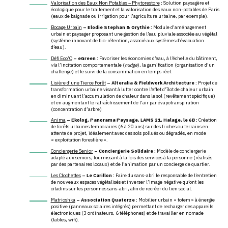
Valorisation des Eaux Non Potables – Phytorestore
:
Solution paysagère et
écologique pour le traitement et la valorisation des eaux non-potables de Paris
(eaux de baignade ou irrigation pour l’agriculture urbaine, par exemple).
Bocage Urbain
– Elodie Stephan & Orythie :
Module d’aménagement
urbain et paysager proposant une gestion de l’eau pluviale associée au végétal
(système innovant de bio-rétention, associé aux systèmes d’évacuation
d’eau).
Défi Eco’O
– eGreen :
Favoriser les économies d’eau, à l’échelle du bâtiment,
via
l’incitation comportementale (
nudge
), la gamification (organisation d’un
challenge) et le suivi de la consommation en temps réel.
Lisière d’une Tierce Forêt
– Alteralia & Fieldwork Architecture :
Projet de
transformation urbaine visant à lutter contre l’effet d’îlot de chaleur urbain
en diminuant l’accumulation de chaleur dans le sol (revêtement spécifique)
et en augmentant le rafraîchissement de l’air par évapotranspiration
(concentration d’arbre)
Anima
– Ekolog, Panorama Paysage, LAMS 21, Halage, le 6B :
Création
de forêts urbaines temporaires (6 à 20 ans) sur des friches ou terrains en
attente de projet, idéalement avec des sols pollués ou dégradés, en mode
« exploitation forestière ».
Conciergerie Senior
– Conciergerie Solidaire :
Modèle de conciergerie
adapté aux seniors, fournissant à la fois des services à la personne (réalisés
par des partenaires locaux) et de l’animation par un concierge de quartier.
Les Clochettes
– Le Carillon :
Faire du sans-abri le responsable de l’entretien
de nouveaux espaces végétalisés et inverser l’image négative qu’ont les
citadins sur les personnes sans-abri, afin de recréer du lien social.
Matrioshka
– Association Quatorze :
Mobilier urbain « totem » à énergie
positive (panneaux solaires intégrés) permettant de recharger des appareils
électroniques (3 ordinateurs, 6 téléphones) et de travailler en nomade
(tables, wifi).