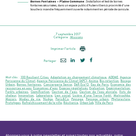
Bornes Fontaines – Plaine Commune :
Installation et test de bornes
fontaines sécurisées, dans un espace public d’Aubervilliers à proximité d’une
bouche à incendie fréquemment ouverte notamment en période de canicule.
7 septembre 2017
Catégorie :
Missions
Imprimer l'article
Partager
Mot clés :
100 Resilient Cities
,
Adaptation au changement climatique
,
ADEME
,
Agence
Parisienne du Climat
,
Agence Parisienne du Climat (APC)
,
Anima
,
Bio-rétention
,
Bocage
Urbain
,
Bornes fontaines
,
Conciergerie Senior
,
Défi Eco’O
,
Eau de Paris
,
Economie des
ressources en eau
,
Economies d'eau
,
Espaces végétalisés
,
Evaluation
,
Expérimentation
,
Forêts urbaines
,
Gamification
,
Gestion de l'eau
,
Gestion de l’eau pluviale
,
Ilots de
chaleur
,
Innovation
,
Laboratoire
,
Lien social
,
Lisière d’une Tierce Forêt
,
Matrioshka
,
Mazars
,
Modes de vie
,
Nudge
,
Paris&Co
,
Paysage
,
Paysage urbain
,
Phytorestore
,
Prototypes
,
Rafraîchissement de la ville
,
Résilience
,
Urban Lab
,
Ville de Paris
Abonnez-vous à notre newsletter et suivez toutes nos actualités, notre