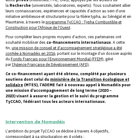
la
Recherche
(universités, laboratoires, experts). Tous souhaitent allier
leurs connaissances, expériences et capacités d’action au sein d’une
initiative ambitieuse et structurante pour la filière typha, au Sénégal et en
Mauritanie, à travers le
programme TyCCAO : Typha Combustible et
Construction pour l’Afrique de l’Ouest
.
Pour compléter leurs propres moyens d’action, ces partenaires ont
souhaité mobiliser des
co-financements internationaux
. A cette
fin,
une mission de conseil et d’accompagnement stratégique a été
confiée à Nomadéis en 2016
, portant sur le montage d’un dossier auprès
du
Fonds Français pour l’Environnement Mondial (FFEM)
, géré
par
l’Agence Française de Développement (AFD)
.
Ce co-financement ayant été obtenu, complété par plusieurs
soutiens dont celui du
ministère de la Transition écologique et
solidaire
(MTES), l’ADEME fait à nouveau appel à Nomadéis pour
une mission d’accompagnement de long terme (2020 –
2023) visant à assurer la gestion et le suivi du programme
TyCCAO, fédérant tous les acteurs internationaux.
Intervention de Nomadéis
L’ambition du projet TyCCAO se décline à travers 4 objectifs,
correspondant à sa structuration en 4 volets :