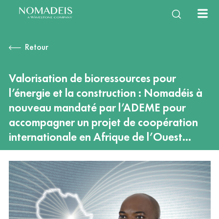
À propos
Expertises
Services
Équipe
Notre histoire
Énergie Climat
Études & Enquêtes
NomaTeam
Notre mission
Filières de la
Observatoires &
Vie d’équipe
International
Nouvelles mobilités
Diagnostics & Évaluations
Nous rejoindre
bioéconomie
Mesures d’impact
Retour
Questions fréquentes
Construction durable
Stratégies & Feuilles de
Eau & milieux naturels
Innovation & Gestion de
Santé, environnement,
Capitalisation & Partage
route
projet
cadre de vie
Valorisation de bioressources pour
l’énergie et la construction : Nomadéis à
nouveau mandaté par l’ADEME pour
accompagner un projet de coopération
internationale en Afrique de l’Ouest…