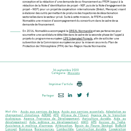
conception et la rédaction d’une demande de co-financement au FFEM (appui à la
rédaction de la Note d’identification de projet – NIP, puis de la Note d’engagement de
projet – NEP) pour un projet de coopération internationale (Brésil, Mexique) visant
à élaborer des outils permettant de produire des trajectoires de décarbonation
sectorielles dans le secteur privé. Suite à cette mission, le FFEM a confié à
Nomadéis une mission d’accompagnement du consortium dans le cadre de sa
demande de financement.
En 2016, Nomadéis a accompagné la
DREAL Normandie
et ses partenaires pour
soumettre une candidature détaillée dans le cadre de la seconde phase de l’appel à
projets du programme européen
LIFE Integrated Projects
, afin de solliciter une
subvention de la Commission européenne pour la mise en œuvre du Plan de
Protection de l’Atmosphère (PPA) de l’ex-Région Haute Normandie.
16 septembre 2020
Catégorie :
Missions
Imprimer l'article
Partager
Mot clés :
Accès aux services de base
,
Accès aux services essentiels
,
Adaptation au
changement climatique
,
ADEME
,
AFD
,
Afrique de l’Ouest
,
Agence de la transition
écologique
,
Agence Française de Développement
,
Agriculture durable
,
Aide au
développement
,
Aide publique au développement
,
AMO
,
APD
,
Assises du Typha
,
Assistance à maîtrise d’ouvrage
,
Atténuation
,
Bassin du Fleuve Sénégal
,
BioBuild
Concept
,
Biomasse
,
Bioressources
,
Combustible
,
Construction durable
,
Coopération