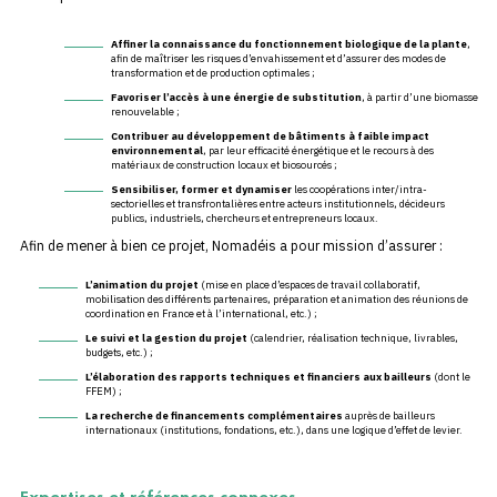
Affiner la
connaissance du fonctionnement biologique de la plante
,
afin de maîtriser les risques d’envahissement et d’assurer des modes de
transformation et de production optimales ;
Favoriser l’accès à une
énergie de substitution
, à partir d’une biomasse
renouvelable ;
Contribuer au développement de bâtiments à faible impact
environnemental
, par leur efficacité énergétique et le recours à des
matériaux de construction locaux et biosourcés ;
Sensibiliser, former et dynamiser
les coopérations inter/intra-
sectorielles et transfrontalières entre acteurs institutionnels, décideurs
publics, industriels, chercheurs et entrepreneurs locaux.
Afin de mener à bien ce projet, Nomadéis a pour mission d’assurer :
L’animation du projet
(mise en place d’espaces de travail collaboratif,
mobilisation des différents partenaires, préparation et animation des réunions de
coordination en France et à l’international, etc.) ;
Le suivi et la gestion du projet
(calendrier, réalisation technique, livrables,
budgets, etc.) ;
L’élaboration des
rapports techniques et financiers aux bailleurs
(dont le
FFEM) ;
La recherche de
financements complémentaires
auprès de bailleurs
internationaux (institutions, fondations, etc.), dans une logique d’effet de levier.
Expertises et références connexes