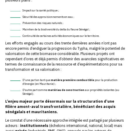
Impact sur la santé publique ;
Sécurité des approvisionnements en eau ;
Prévention des risques naturels ;
Maintien de la biodiversité du delta du fleuve Sénégal ;
Continuité de certaines activités économiques sur le territoire.
Les efforts engagés au cours des trente dernières années n’ont pas
encore permis d’endiguer la progression du Typha, malgré le potentiel de
valorisation de cette biomasse considérable. Plusieurs projets ont
cependant d’ores et déjà permis d’obtenir des avancées significatives en
termes de connaissance de la ressource et d’expérimentations pour sa
transformation et sa valorisation :
D’une part en tant que
matière première combustible
pour la production
d’énergie (en Mauritanie) ;
D’autre part comme
matériau de construction
aux propriétés isolantes (au
Sénégal).
L’enjeu majeur porte désormais sur la structuration d’une
filière amont-aval transfrontalière, bénéficiant des acquis
sénégalais et mauritaniens.
Le constat d’une nécessaire approche intégrée est partagé par plusieurs
acteurs :
institutionnels
(échelons international, national, local) mais
aussi
privés
(industriels, PME, ONG), appuyés par les acteurs de