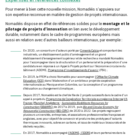
Pour mener à bien cette nouvelle mission, Nomadéis s’appuiera sur
son expertise reconnue en matière de gestion de projets internationaux.
Nomadéis dispose en effet de références solides pour le
montage et le
pilotage de projets d’innovation
en lien avec le développement
durable, notamment dans le cadre de programmes européens mais
aussi en relation avec d’autres bailleurs internationaux, par exemple :
En 2020, un consortium d’acteurs porté par
Ciments Calcia
et comportant des
industriels, un établissement public d’aménagement et un grand
établissement d’enseignement supérieur et de recherche a mandaté Nomadéis
pour l’accompagner dans la structuration d’un partenariat et la préparation d’une
candidature en réponse à un Appel à Projets portant sur l’économie circulaire du
bâtiment (ADEME,
Programme d’investissements d’avenir
(PIA) ;
En 2019, le FFEM a choisi Nomadéis pour accompagner
l’Office for Climate
Education (OCE)
dans l’élaboration d’un ambitieux projet de coopération
internationale au Mexique et en Colombie, sur la conception d’un programme
d’éducation au changement climatique ;
Depuis 2017, Nomadéis est le chef de file de 2 projets successifs dans le cadre d’un
appel à projets du
Programme de Coopération Territoriale européenne Interreg VA
France (Manche) Angleterre
:
Sustainable Bio&Waste Resources for
Construction
(SB&WRC)
de 2017 à 2019, puis
Bio and Circular Economy for
Resourceful Construction
(BIO-CIRC)
de 2020 à 2022. Ces projets regroupent
plusieurs universités, entreprises, et associations professionnelles françaises et
anglaises, avec pour objectif de concevoir et produire des prototypes d’isolants
thermiques innovants, sobres en carbone, et issus de matériaux biosourcés et de
déchets recyclés ;
En 2017, Nomadéis a accompagné
l’ADEME, l’IDDRI
et leurs partenaires dans la