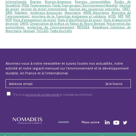
internationale
,
Energie
,
Energie-biomasse
,
Energies renouvelables
,
Etudes de
faisabilité
,
FFEM
,
Financements
,
Fonds Français pour l'Environnement Mondial
,
Gestion
de projet
,
gestion de projet international
,
Gestion des ressources naturelles
,
GRET
,
GRN
,
Habidem
,
matériaux biosourcés
,
Mauritanie
,
MEDD Mauritanie
,
Ministère de
l'environnement
,
ministère de la Transition écologique et solidaire
,
MTES
,
NEP
,
NIP
,
NOP
,
Note d’engagement de projet
,
Note d’identification de projet
,
Note d’opportunité
de projet
,
OMVS
,
Organisation de la Mise en Valeur du fleuve Sénégal
,
Préservation des
écosystèmes
,
protection de l’environnement
,
REF2026
,
République Islamique de
Mauritanie
,
Sénégal
,
TyCCAO
,
Typha Australis
Abonnez-vous à notre newsletter et suivez toutes nos actualités, notre
activité et notre regard mensuel sur l’environnement et le développement
durable, en France et à l’international.
*J'ai lu la
politique de confidentialité
et j'accepte ses conditions.
Nous suivre