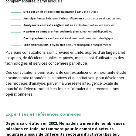
complémentaires, parmi lesquels :
Dresser un état des lieux du marché actuel
en Inde ;
Anticiper les prévisions d’électrification
à court, moyen et long terme ;
Analyser le contexte règlementaire
et les freins et leviers associés ;
Repérer et comparer les technologies
actuellement disponibles ;
Cartographier les acteurs clés
et leur positionnement stratégique ;
Identifier les initiatives clés
et leurs principaux enseignements.
Plusieurs consultations sont prévues en Inde, auprès d’un large panel
d’experts, de décideurs publics et privés, mais aussi d’utilisateurs des
technologies et services concernées par l’étude.
Ces consultations permettront de contextualiser une importante étude
documentaire (données qualitatives et quantitatives, pour développer
des modèles d’analyse, parvenir à une réelle intelligence locale du
marché de l’électromobilité en Inde et formuler des préconisations
opérationnelles.
Expertises et références connexes
Depuis sa création en 2002, Nomadéis a mené de nombreuses
missions en Inde, notamment pour le compte d’acteurs
industriels issus de différents secteurs d’activité (Essilor,