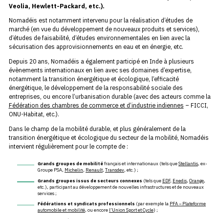
Veolia, Hewlett-Packard, etc.).
Nomadéis est notamment intervenu pour la réalisation d’études de
marché (en vue du développement de nouveaux produits et services),
d’études de faisabilité, d’études environnementales en lien avec la
sécurisation des approvisionnements en eau et en énergie, etc.
Depuis 20 ans, Nomadéis a également participé en Inde à plusieurs
évènements internationaux en lien avec ses domaines d’expertise,
notamment la transition énergétique et écologique, l’efficacité
énergétique, le développement de la responsabilité sociale des
entreprises, ou encore l’urbanisation durable (avec des acteurs comme la
Fédération des chambres de commerce et d’industrie indiennes
– FICCI,
ONU-Habitat, etc.).
Dans le champ de la mobilité durable, et plus généralement de la
transition énergétique et écologique du secteur de la mobilité, Nomadéis
intervient régulièrement pour le compte de :
Grands groupes de mobilité
français et internationaux (tels que
Stellantis
, ex-
Groupe PSA,
Michelin
,
Renault
,
Transdev
, etc.) ;
Grands groupes issus de secteurs connexes
(tels que
EDF
,
Enedis
,
Orange
,
etc.), participant au développement de nouvelles infrastructures et de nouveaux
services ;
Fédérations et syndicats professionnels
(par exemple la
PFA – Plateforme
automobile et mobilité
, ou encore
l’Union Sport et Cycle
) ;