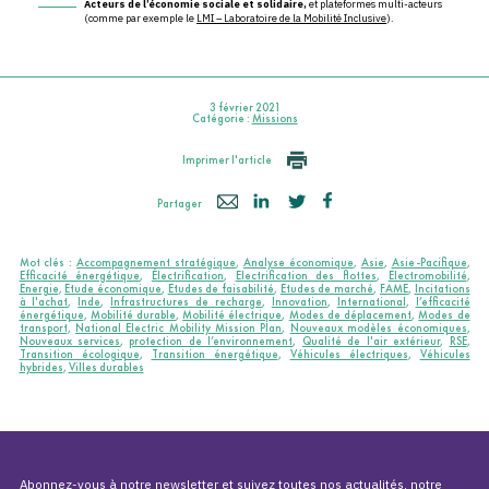
Acteurs de l’économie sociale et solidaire,
et plateformes multi-acteurs
(comme par exemple le
LMI – Laboratoire de la Mobilité Inclusive
).
3 février 2021
Catégorie :
Missions
Imprimer l'article
Partager
Mot clés :
Accompagnement stratégique
,
Analyse économique
,
Asie
,
Asie-Pacifique
,
Efficacité énergétique
,
Électrification
,
Electrification des flottes
,
Electromobilité
,
Energie
,
Etude économique
,
Etudes de faisabilité
,
Etudes de marché
,
FAME
,
Incitations
à l'achat
,
Inde
,
Infrastructures de recharge
,
Innovation
,
International
,
l’efficacité
énergétique
,
Mobilité durable
,
Mobilité électrique
,
Modes de déplacement
,
Modes de
transport
,
National Electric Mobility Mission Plan
,
Nouveaux modèles économiques
,
Nouveaux services
,
protection de l’environnement
,
Qualité de l'air extérieur
,
RSE
,
Transition écologique
,
Transition énergétique
,
Véhicules électriques
,
Véhicules
hybrides
,
Villes durables
Abonnez-vous à notre newsletter et suivez toutes nos actualités, notre