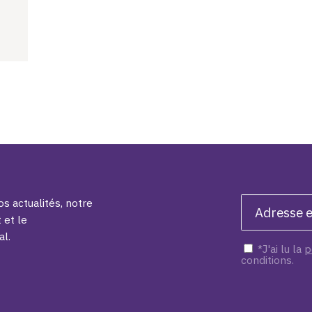
s actualités, notre
 et le
al.
*J'ai lu la
p
conditions.