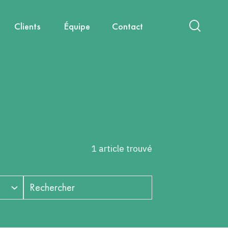
Clients
Équipe
Contact
act
International
Nouvelles mobilités
Diagnostics & Évaluations
Nous rejoindre
Santé, environnement, cadre de
Capitalisation & Partage
vie
1 article trouvé
Rechercher