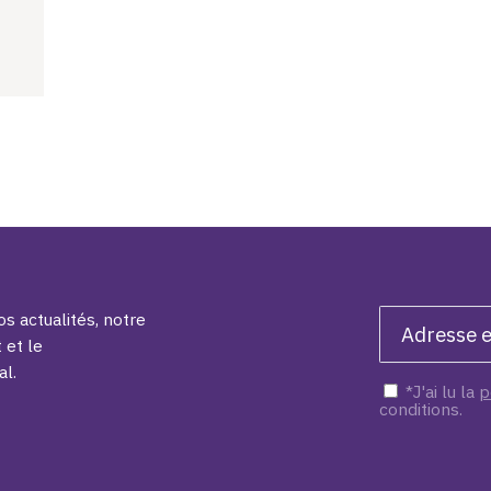
s actualités, notre
 et le
al.
*J'ai lu la
p
conditions.