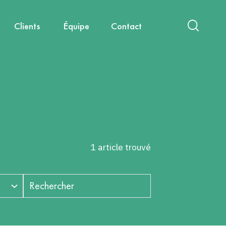
Clients
Équipe
Contact
act
International
Nouvelles mobilités
Diagnostics & Évaluations
Nous rejoindre
Santé, environnement, cadre de
Capitalisation & Partage
vie
1 article trouvé
Rechercher