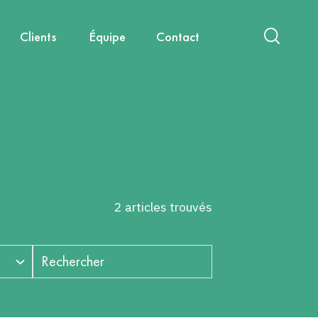
Clients
Équipe
Contact
act
International
Nouvelles mobilités
Diagnostics & Évaluations
Nous rejoindre
Santé, environnement, cadre de
Capitalisation & Partage
vie
2 articles trouvés
Rechercher