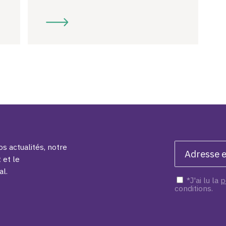
s actualités, notre
 et le
al.
*J'ai lu la
p
conditions.