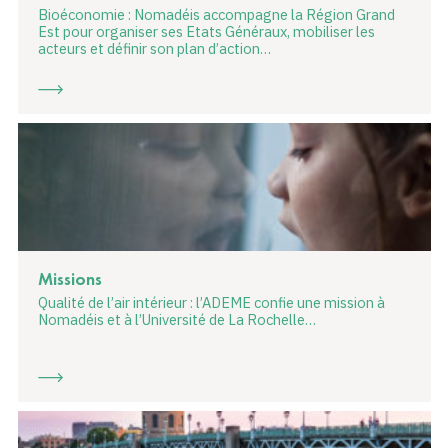
Bioéconomie : Nomadéis accompagne la Région Grand
Est pour organiser ses Etats Généraux, mobiliser les
acteurs et définir son plan d’action…
Missions
Qualité de l’air intérieur : l’ADEME confie une mission à
Nomadéis et à l’Université de La Rochelle…