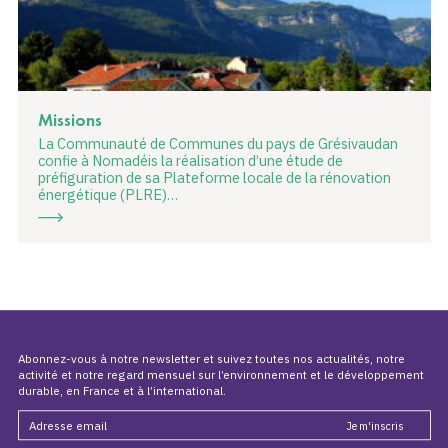
Missions
La Communauté de Communes du pays de Grésivaudan
confie à Nomadéis la réalisation d’une étude de
préfiguration de sa Plateforme locale de la rénovation
énergétique (PLRE)…
Abonnez-vous à notre newsletter et suivez toutes nos actualités, notre
activité et notre regard mensuel sur l’environnement et le développement
durable, en France et à l’international.