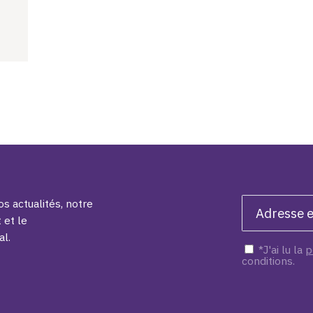
s actualités, notre
 et le
al.
*J'ai lu la
p
conditions.