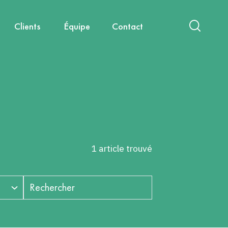
Clients
Équipe
Contact
act
International
Nouvelles mobilités
Diagnostics & Évaluations
Nous rejoindre
Santé, environnement, cadre de
Capitalisation & Partage
vie
1 article trouvé
Rechercher