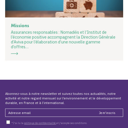
Missions
Assurances responsables : Nomadéis et l’Institut de
l’économie positive accompagnent la Direction Générale
d’Aviva pour l’élaboration d’une nouvelle gamme
d’offres…
Abonnez-vous à notre newsletter et suivez toutes nos actualités, notre
activité et notre regard mensuel sur l’environnement et le développement
durable, en France et à l’international.
*J'ai lu la
politique de confidentialité
et j'accepte ses conditions.