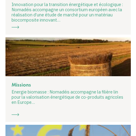
Innovation pour la transition énergétique et écologique :
Nomadéis accompagne un consortium européen avec la
réalisation d’une étude de marché pour un matériau
biocomposite innovant…
Missions
Energie biomasse : Nomadéis accompagne la filière lin
pour la valorisation énergétique de co-produits agricoles
en Europe…