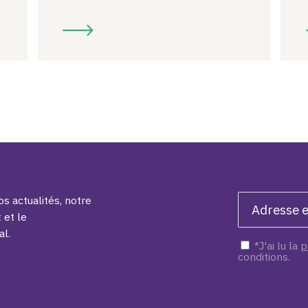
s actualités, notre
 et le
al.
*J'ai lu la
p
conditions.