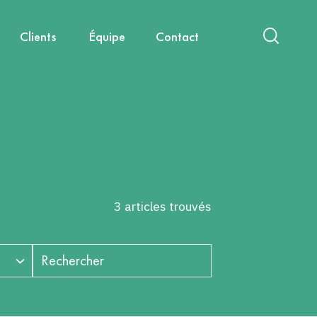
Clients
Équipe
Contact
act
International
Nouvelles mobilités
Diagnostics & Évaluations
Nous rejoindre
Santé, environnement, cadre de
Capitalisation & Partage
vie
3 articles trouvés
Rechercher