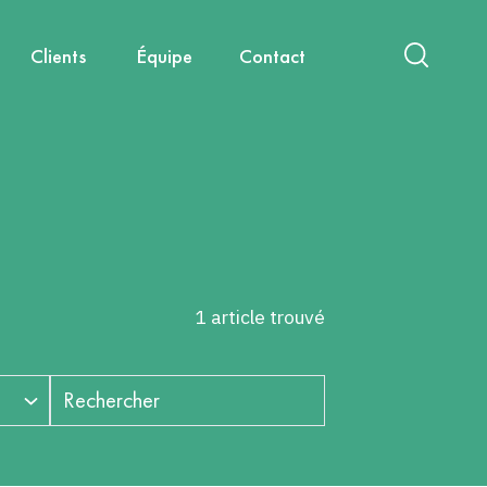
Clients
Équipe
Contact
act
International
Nouvelles mobilités
Diagnostics & Évaluations
Nous rejoindre
Santé, environnement, cadre de
Capitalisation & Partage
vie
1 article trouvé
Rechercher