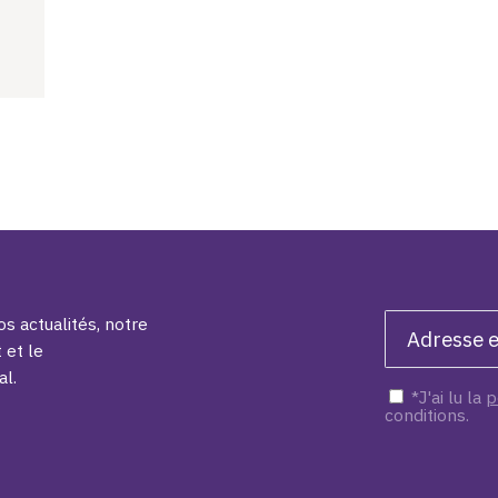
s actualités, notre
 et le
al.
*J'ai lu la
p
conditions.