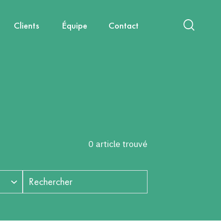
Clients
Équipe
Contact
act
International
Nouvelles mobilités
Diagnostics & Évaluations
Nous rejoindre
Santé, environnement, cadre de
Capitalisation & Partage
vie
0 article trouvé
Rechercher