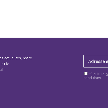
s actualités, notre
 et le
al.
*J'ai lu la
p
conditions.