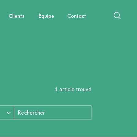
Clients
Équipe
Contact
act
International
Nouvelles mobilités
Diagnostics & Évaluations
Nous rejoindre
Santé, environnement, cadre de
Capitalisation & Partage
vie
1 article trouvé
Rechercher