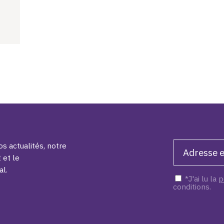
s actualités, notre
 et le
al.
*J'ai lu la
p
conditions.