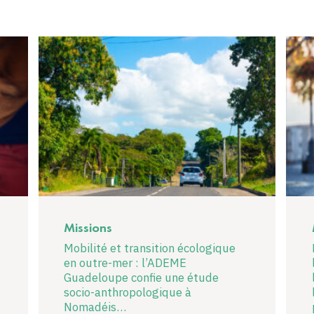
Missions
Mobilité et transition écologique
en outre-mer : l’ADEME
Guadeloupe confie une étude
socio-anthropologique à
Nomadéis…