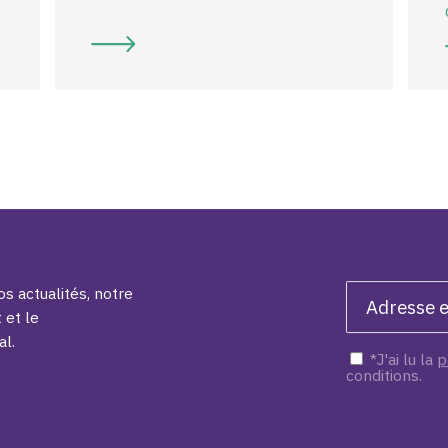
s actualités, notre
 et le
al.
*J'ai lu la
p
conditions.