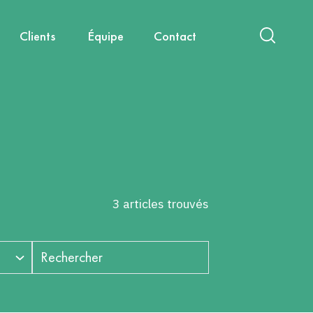
Clients
Équipe
Contact
act
International
Nouvelles mobilités
Diagnostics & Évaluations
Nous rejoindre
Santé, environnement, cadre de
Capitalisation & Partage
vie
3 articles trouvés
Rechercher