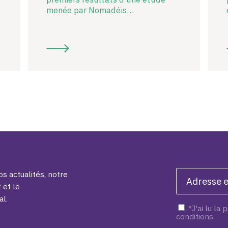
menée par Nomadéis…
s actualités, notre
 et le
al.
*J'ai lu la
p
conditions.