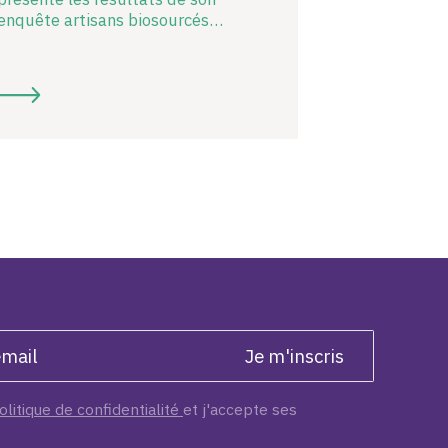
enquête artisans biosourcés…
olitique de confidentialité
et j'accepte ses