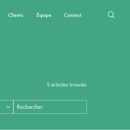
Clients
Équipe
Contact
act
International
Nouvelles mobilités
Diagnostics & Évaluations
Nous rejoindre
Santé, environnement, cadre de
Capitalisation & Partage
vie
5 articles trouvés
Rechercher