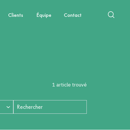
Clients
Équipe
Contact
act
International
Nouvelles mobilités
Diagnostics & Évaluations
Nous rejoindre
Santé, environnement, cadre de
Capitalisation & Partage
vie
1 article trouvé
Rechercher