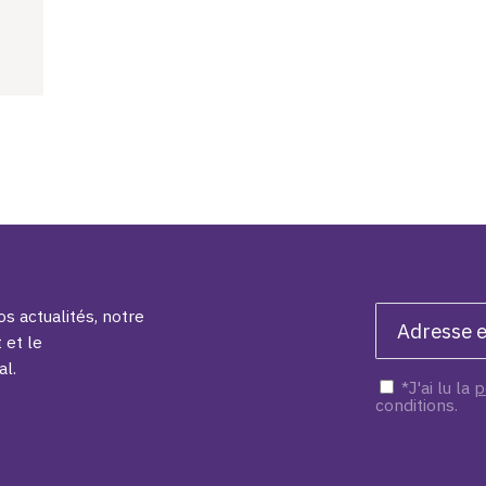
s actualités, notre
 et le
al.
*J'ai lu la
p
conditions.