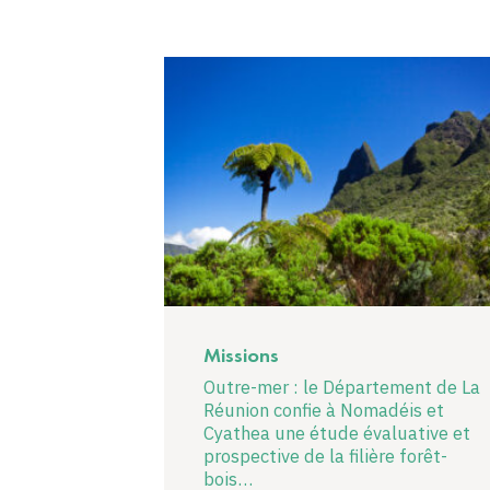
Missions
Outre-mer : le Département de La
Réunion confie à Nomadéis et
Cyathea une étude évaluative et
prospective de la filière forêt-
bois…