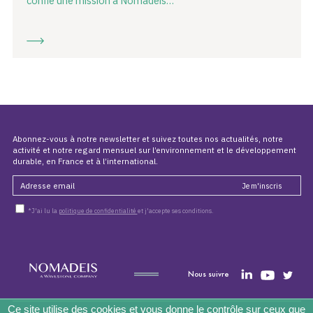
confie une mission à Nomadéis…
Abonnez-vous à notre newsletter et suivez toutes nos actualités, notre
activité et notre regard mensuel sur l’environnement et le développement
durable, en France et à l’international.
*J'ai lu la
politique de confidentialité
et j'accepte ses conditions.
Nous suivre
Accueil
À propos
Actualités
Expertises
Ce site utilise des cookies et vous donne le contrôle sur ceux que