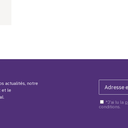
s actualités, notre
 et le
al.
*J'ai lu la
p
conditions.