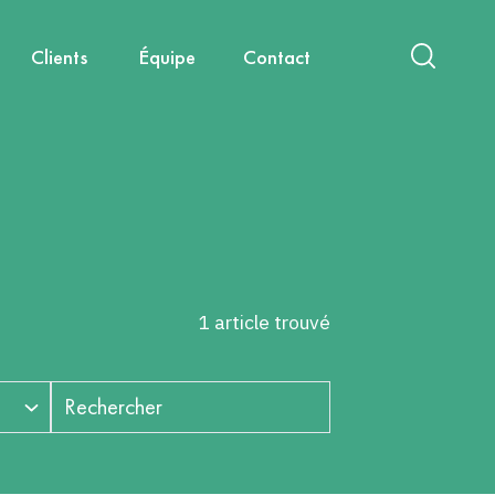
Clients
Équipe
Contact
act
International
Nouvelles mobilités
Diagnostics & Évaluations
Nous rejoindre
Santé, environnement, cadre de
Capitalisation & Partage
vie
1 article trouvé
Rechercher