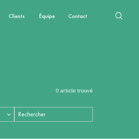
Clients
Équipe
Contact
act
International
Nouvelles mobilités
Diagnostics & Évaluations
Nous rejoindre
Santé, environnement, cadre de
Capitalisation & Partage
vie
0 article trouvé
Rechercher