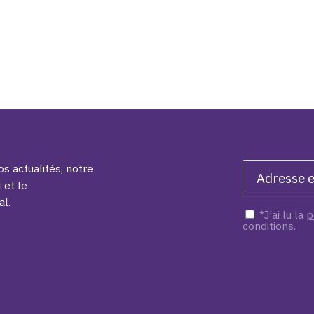
s actualités, notre
 et le
al.
*J'ai lu la
p
conditions.