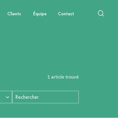
Clients
Équipe
Contact
act
International
Nouvelles mobilités
Diagnostics & Évaluations
Nous rejoindre
Santé, environnement, cadre de
Capitalisation & Partage
vie
1 article trouvé
Rechercher