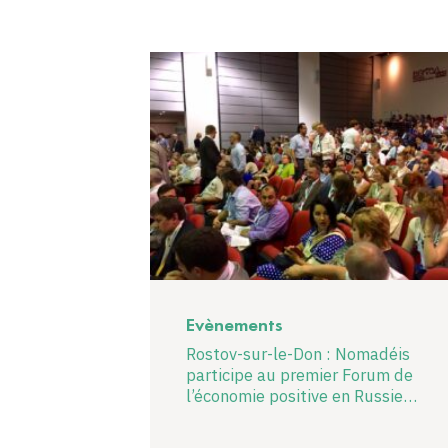
Evènements
Rostov-sur-le-Don : Nomadéis
participe au premier Forum de
l’économie positive en Russie…