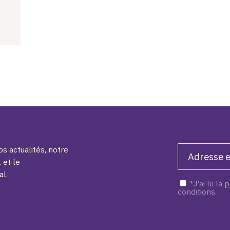
s actualités, notre
 et le
al.
*J'ai lu la
p
conditions.