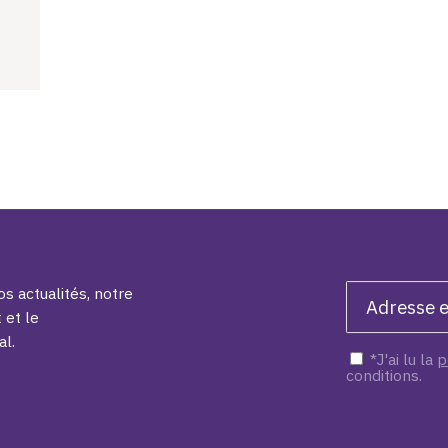
s actualités, notre
 et le
al.
*J'ai lu la
p
conditions.