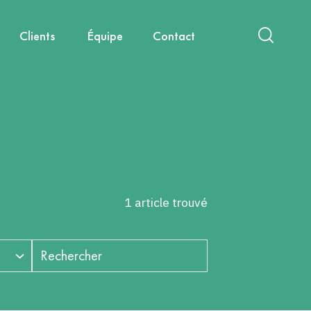
Clients
Équipe
Contact
act
International
Nouvelles mobilités
Diagnostics & Évaluations
Nous rejoindre
Santé, environnement, cadre de
Capitalisation & Partage
vie
1 article trouvé
Rechercher