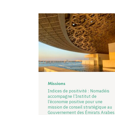
Missions
Indices de positivité : Nomadéis
accompagne l’Institut de
l’économie positive pour une
mission de conseil stratégique au
Gouvernement des Émirats Arabes