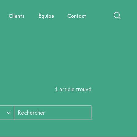
Clients
Équipe
Contact
act
International
Nouvelles mobilités
Diagnostics & Évaluations
Nous rejoindre
Santé, environnement, cadre de
Capitalisation & Partage
vie
1 article trouvé
Rechercher