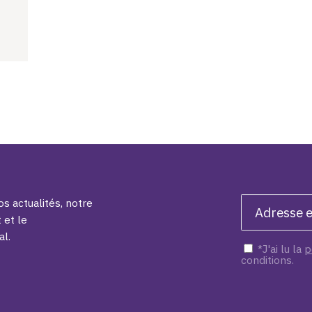
s actualités, notre
 et le
al.
*J'ai lu la
p
conditions.