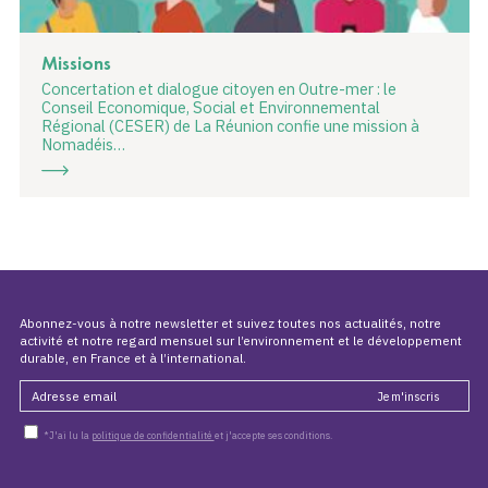
Missions
Concertation et dialogue citoyen en Outre-mer : le
Conseil Economique, Social et Environnemental
Régional (CESER) de La Réunion confie une mission à
Nomadéis…
Abonnez-vous à notre newsletter et suivez toutes nos actualités, notre
activité et notre regard mensuel sur l’environnement et le développement
durable, en France et à l’international.
*J'ai lu la
politique de confidentialité
et j'accepte ses conditions.